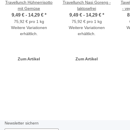
Travellunch Hühnerrisotto
Travellunch Nasi Goreng -
Tave
mit Gemüse
laktosefrei
- ve
9,49 € -
14,29 €
*
9,49 € -
14,29 €
*
8
75,92 € pro 1 kg
75,92 € pro 1 kg
Weitere Variationen
Weitere Variationen
W
erhältlich.
erhältlich.
Zum Artikel
Zum Artikel
Newsletter sichern