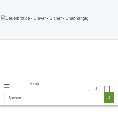
Dauerbrot.de
- Clever • Sicher •
Unabhängig
Anmelden
+49 5121 8843226
Newsletter
Menü