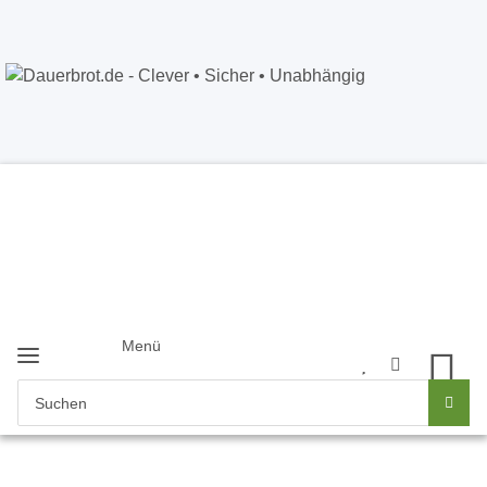
Dauerbrot.de
- Clever • Sicher •
Unabhängig
Anmelden
+49 5121 8843226
Newsletter
Menü