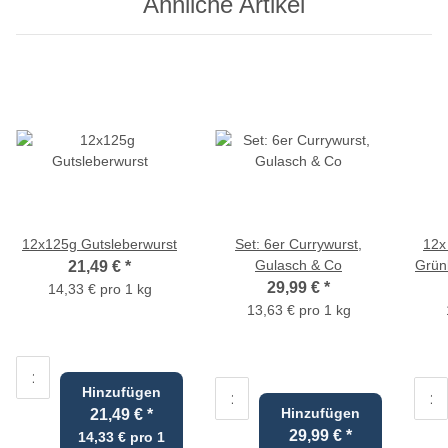
Ähnliche Artikel
12x125g Gutsleberwurst
Set: 6er Currywurst,
12x
Gulasch & Co
Grün
21,49 €
*
29,99 €
*
14,33 € pro 1 kg
13,63 € pro 1 kg
Hinzufügen
Hinzufügen
21,49 €
*
29,99 €
*
14,33 € pro 1