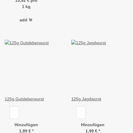
15,92 € pro
1 kg
add
125g Gutsleberwurst
125g Jagdwurst
Hinzufügen
Hinzufügen
1,99 €
*
1,99 €
*