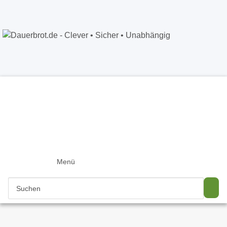
Dauerbrot.de
- Clever • Sicher •
Unabhängig
Anmelden
+49 5121 8843226
Newsletter
Menü