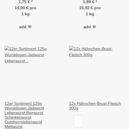
1,75 €
*
1,99 €
*
14,00 € pro
15,92 € pro
1 kg
1 kg
add
add
12er Sortiment 125g
12x Hähnchen-Brust-Fleisch
Wurstdosen Jadwurst
300g
Leberwurst Bierwurst
Schinkenwurst
Gutsherrnleberwurst
Mettwurst