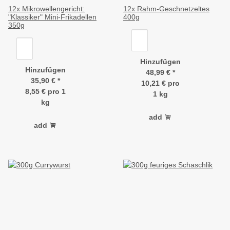
12x Mikrowellengericht:
12x Rahm-Geschnetzeltes
"Klassiker" Mini-Frikadellen
400g
350g
Hinzufügen
Hinzufügen
48,99 €
*
35,90 €
*
10,21 € pro
8,55 € pro 1
1 kg
kg
add
add