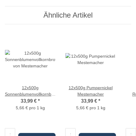
Ähnliche Artikel
12x500g
12x500g Pumpernickel
Sonnenblumenvollkornbrot
Mestemacher
R
von Mestemacher
33,99 €
*
33,99 €
*
5,66 € pro 1 kg
5,66 € pro 1 kg