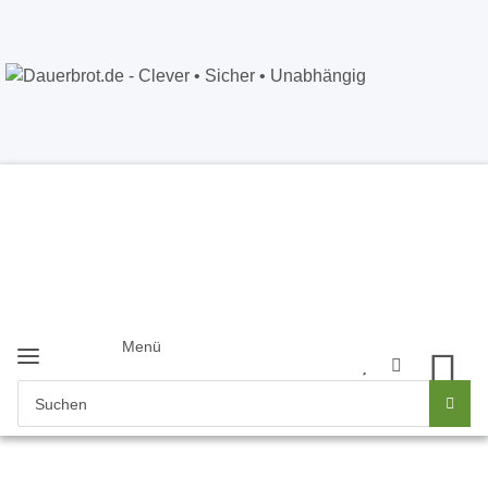
Dauerbrot.de
- Clever • Sicher •
Unabhängig
Anmelden
+49 5121 8843226
Newsletter
Menü