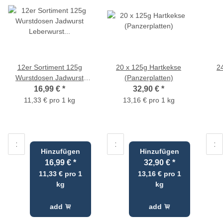
12er Sortiment 125g
20 x 125g Hartkekse
2
Wurstdosen Jadwurst
(Panzerplatten)
Leberwurst Bierwurst
16,99 €
*
32,90 €
*
Schinkenwurst
11,33 € pro 1 kg
13,16 € pro 1 kg
Gutsherrnleberwurst
Mettwurst
Hinzufügen
Hinzufügen
16,99 €
*
32,90 €
*
11,33 € pro 1
13,16 € pro 1
kg
kg
add
add