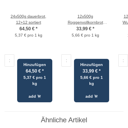
24x500g dauerbrot,
12x500g
12
12+12 sortiert
Roggenvollkornbrot
Wu
dauerbrot hell
Le
64,50 €
*
33,99 €
*
5,37 € pro 1 kg
5,66 € pro 1 kg
Gu
Hinzufügen
Hinzufügen
64,50 €
*
33,99 €
*
5,37 € pro 1
5,66 € pro 1
kg
kg
add
add
Ähnliche Artikel