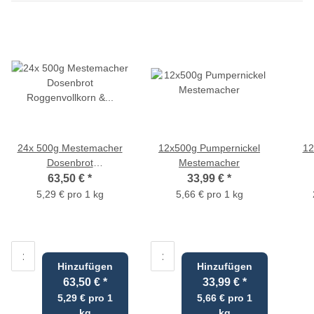
24x 500g Mestemacher
12x500g Pumpernickel
12
Dosenbrot
Mestemacher
Roggenvollkorn &
63,50 €
*
33,99 €
*
Pumpernickel
5,29 € pro 1 kg
5,66 € pro 1 kg
Hinzufügen
Hinzufügen
63,50 €
*
33,99 €
*
5,29 € pro 1
5,66 € pro 1
kg
kg