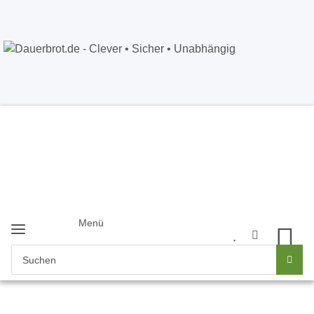
Dauerbrot.de
- Clever • Sicher •
Unabhängig
Anmelden
+49 5121 8843226
Newsletter
Menü