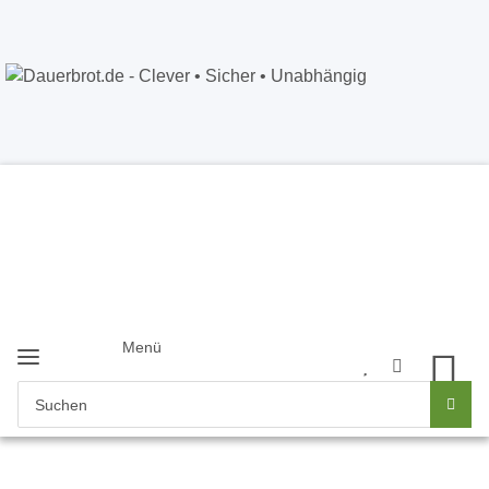
Dauerbrot.de
- Clever • Sicher •
Unabhängig
Anmelden
+49 5121 8843226
Newsletter
Menü