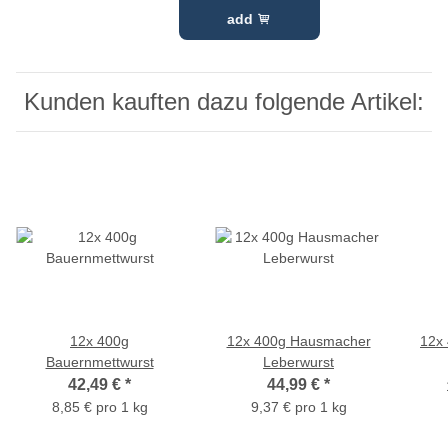
add
Kunden kauften dazu folgende Artikel:
12x 400g
12x 400g Hausmacher
12x
Bauernmettwurst
Leberwurst
42,49 €
*
44,99 €
*
8,85 € pro 1 kg
9,37 € pro 1 kg