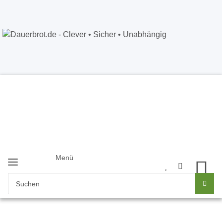
Dauerbrot.de
- Clever • Sicher •
Unabhängig
Anmelden
+49 5121 8843226
Newsletter
Menü