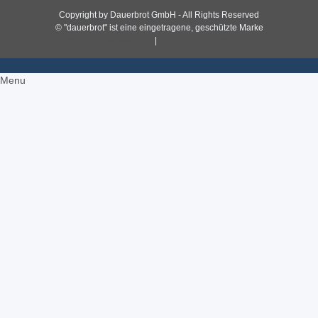
Copyright by Dauerbrot GmbH - All Rights Reserved
© "dauerbrot" ist eine eingetragene, geschützte Marke
Online-Streitbeilegung
|
Tipps zur Vorratshaltung
Menu