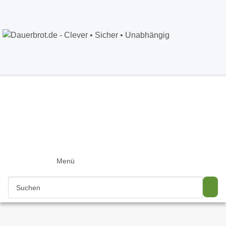
Dauerbrot.de
- Clever • Sicher •
Unabhängig
Anmelden
+49 5121 8843226
Newsletter
Menü