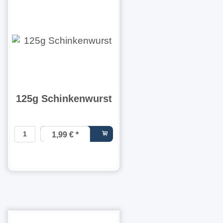
125g Schinkenwurst
1,99 €
*
15,92 € pro
1 kg