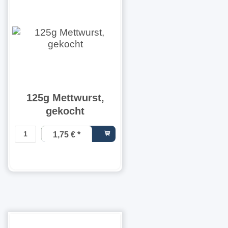
125g Mettwurst,
gekocht
1,75 €
*
14,00 € pro
1 kg