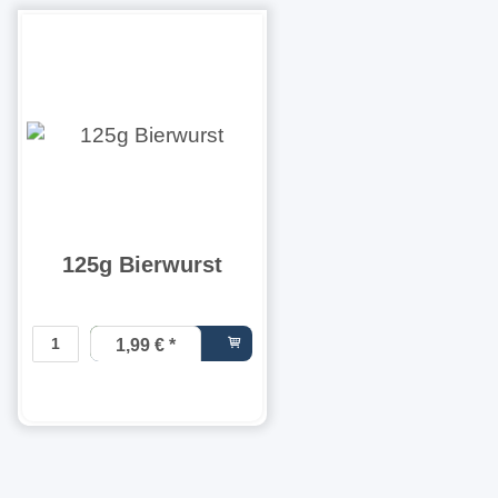
125g Bierwurst
1,99 €
*
15,92 € pro
1 kg