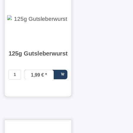
125g Gutsleberwurst
1,99 €
*
15,92 € pro
1 kg