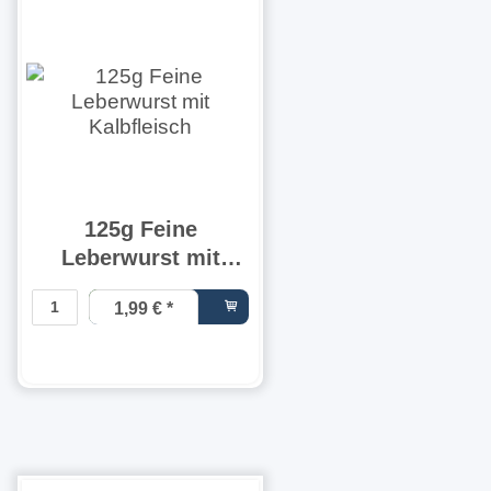
125g Feine
Leberwurst mit
Kalbfleisch
1,99 €
*
15,92 € pro
1 kg