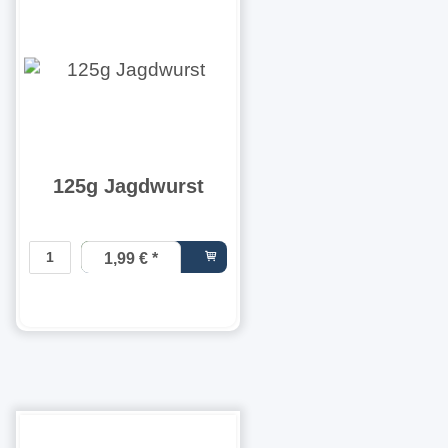
125g Jagdwurst
1,99 €
*
15,92 € pro
1 kg