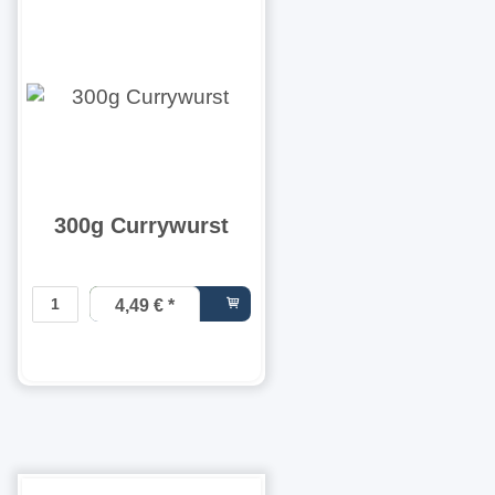
300g Currywurst
4,49 €
*
14,97 € pro
1 kg