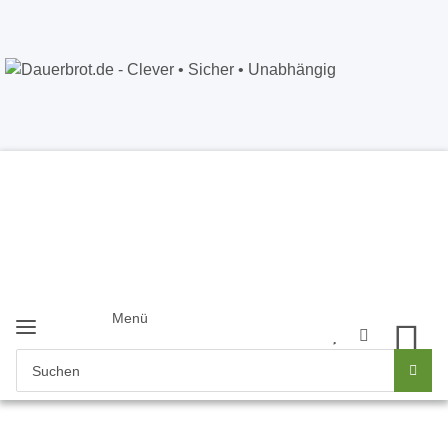
Dauerbrot.de
- Clever • Sicher •
Unabhängig
Anmelden
+49 5121 8843226
Newsletter
Menü