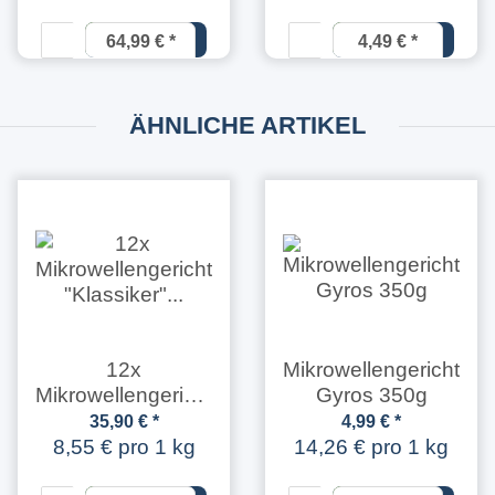
64,99 €
*
4,49 €
*
13,54 € pro
11,22 € pro
1 kg
1 kg
ÄHNLICHE ARTIKEL
12x
Mikrowellengericht
Mikrowellengericht:
Gyros 350g
"Klassiker" Mini-
35,90 €
*
4,99 €
*
Frikadellen 350g
8,55 € pro 1 kg
14,26 € pro 1 kg