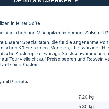
DETAILS & NÄHRWERTE
ilzen in feiner Soße
belstückchen und Mischpilzen in brauner Soße mit Pi
ere unserer Spezialitäten, die für die angenehme Por
eimischen Küche sorgen. Mageres, aber würziges Hirs
tische Austernpilze, würzige Stockschwämmchen, 
r auf Tour vielleicht auf Preiselbeeren und Rotwein 
 auf seine Kosten.
g mit Pilznote.
7,20 kg
5,80
kg