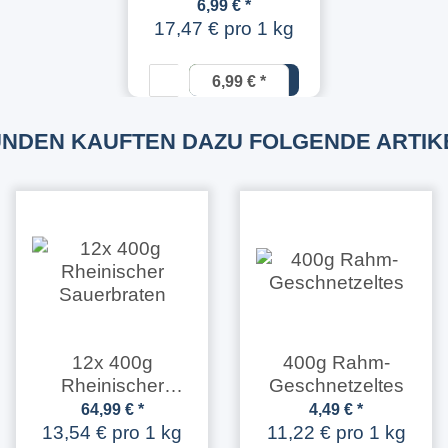
6,99 €
*
17,47 € pro 1 kg
6,99 €
*
17,47 € pro
1 kg
NDEN KAUFTEN DAZU FOLGENDE ARTIK
12x 400g
400g Rahm-
Rheinischer
Geschnetzeltes
Sauerbraten
64,99 €
*
4,49 €
*
13,54 € pro 1 kg
11,22 € pro 1 kg