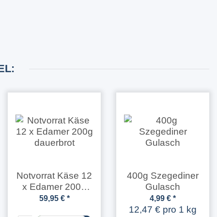
EL:
Notvorrat Käse 12
400g Szegediner
x Edamer 200g
Gulasch
dauerbrot
59,95 €
*
4,99 €
*
12,47 € pro 1 kg