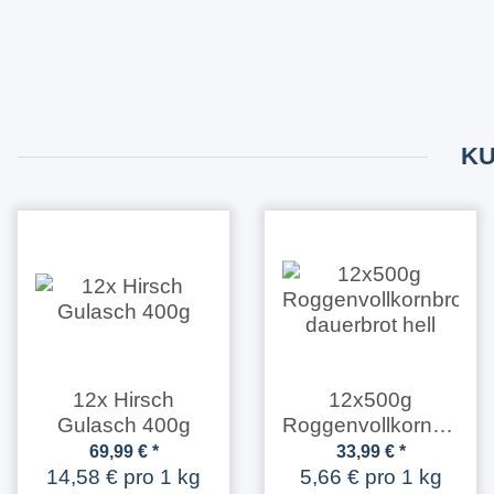
KU
12x Hirsch
12x500g
Gulasch 400g
Roggenvollkornbrot
dauerbrot hell
69,99 €
*
33,99 €
*
14,58 € pro 1 kg
5,66 € pro 1 kg