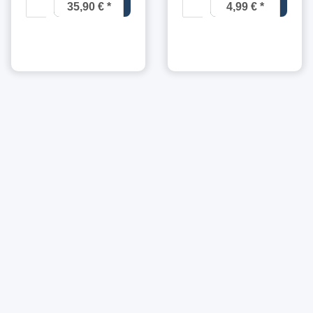
35,90 €
*
4,99 €
*
8,55 € pro 1
14,26 € pro
kg
1 kg