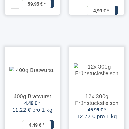
59,95 €
*
4,99 €
*
12,47 € pro
1 kg
400g Bratwurst
12x 300g
Frühstücksfleisch
4,49 €
*
11,22 € pro 1 kg
45,99 €
*
12,77 € pro 1 kg
4,49 €
*