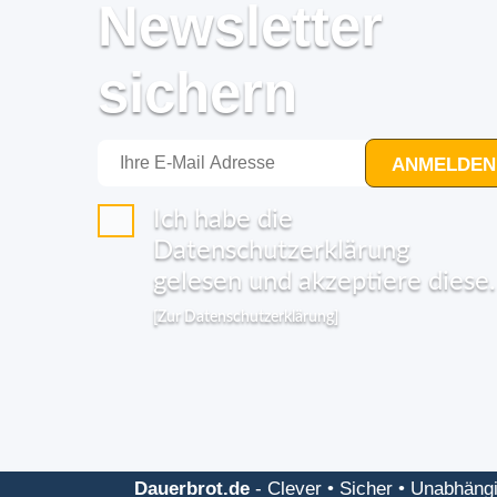
Newsletter
sichern
ANMELDEN
Ich habe die
Datenschutzerklärung
gelesen und akzeptiere diese.
[Zur Datenschutzerklärung]
Dauerbrot.de
-
Clever • Sicher • Unabhäng