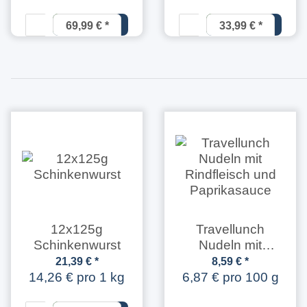
69,99 €
*
33,99 €
*
14,58 € pro
5,66 € pro 1
1 kg
kg
12x125g
Travellunch
Schinkenwurst
Nudeln mit
Rindfleisch und
21,39 €
*
8,59 €
*
Paprikasauce
14,26 € pro 1 kg
6,87 € pro 100 g