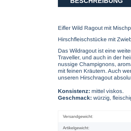
BESCHREIBUNG
Eifler Wild Ragout mit Mischp
Hirschfleischstücke mit Zwie
Das Wildragout ist eine weit
Traveller, und auch in der h
nussige Champignons, aroma
mit feinen Kräutern. Auch we
unseren Hirschragout absolut
Konsistenz:
mittel viskos.
Geschmack:
würzig, fleischi
Versandgewicht:
Artikelgewicht: