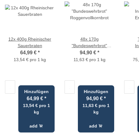
12x 400g Rheinischer
48x 170g
Sauerbraten
"Bundeswehrbrot"
In
Roggenvollkornbrot
E
64,99 €
*
94,90 €
*
13,54 € pro 1 kg
11,63 € pro 1 kg
75,
Hinzufügen
Hinzufügen
64,99 €
*
94,90 €
*
13,54 € pro 1
11,63 € pro 1
kg
kg
add
add