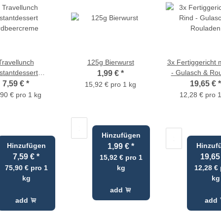
Travellunch
125g Bierwurst
3x Fertiggericht 
stantdessert
- Gulasch & Ro
1,99 €
*
rdbeercreme
7,59 €
*
19,65 €
*
15,92 € pro 1 kg
90 € pro 1 kg
12,28 € pro 
Hinzufügen
Hinzufügen
Hinzuf
1,99 €
*
7,59 €
*
19,65
15,92 € pro 1
75,90 € pro 1
kg
12,28 € 
kg
kg
add
add
add