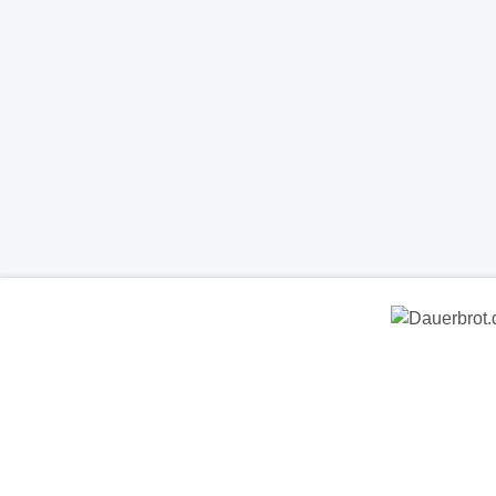
Dauerbrot.de
- Clever • Sicher • 