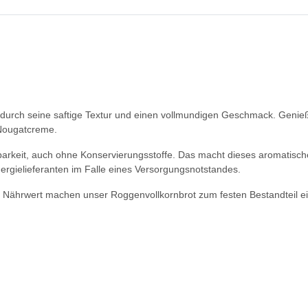
t durch seine saftige Textur und einen vollmundigen Geschmack. Genie
 Nougatcreme.
arkeit, auch ohne Konservierungsstoffe. Das macht dieses aromatische
nergielieferanten im Falle eines Versorgungsnotstandes.
e Nährwert machen unser Roggenvollkornbrot zum festen Bestandteil e