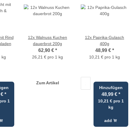
mit Rind
12x Walnuss Kuchen
12x Paprika-Gulasch
uladen
dauerbrot 200g
400g
62,90 €
*
48,99 €
*
1 kg
26,21 € pro 1 kg
10,21 € pro 1 kg
Zum Artikel
ügen
Hinzufügen
 €
*
48,99 €
*
pro 1
10,21 € pro 1
kg
add