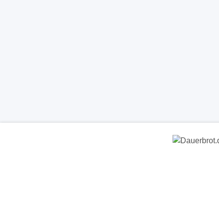
Dauerbrot.de
- Clever • Sicher • 