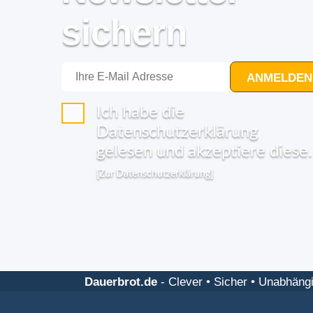
sichern
ANMELDEN
Ich habe die
Datenschutzerklärung
gelesen und akzeptiere diese.
[Zur Datenschutzerklärung]
Dauerbrot.de
-
Clever • Sicher • Unabhäng