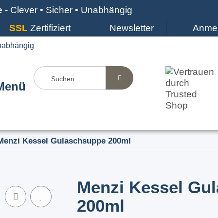
e
- Clever • Sicher • Unabhängig
SSL
Zertifiziert
Newsletter
Anme
Menü
Menzi Kessel Gulaschsuppe 200ml
Menzi Kessel Gu
200ml