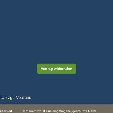
Vertrag widerrufen
t., zzgl.
Versand
Reserved
© "dauerbrot" ist eine eingetragene, geschützte Marke