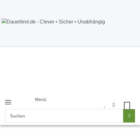
Dauerbrot.de
- Clever • Sicher •
Unabhängig
Anmelden
+49 5121 8843226
Newsletter
Menü