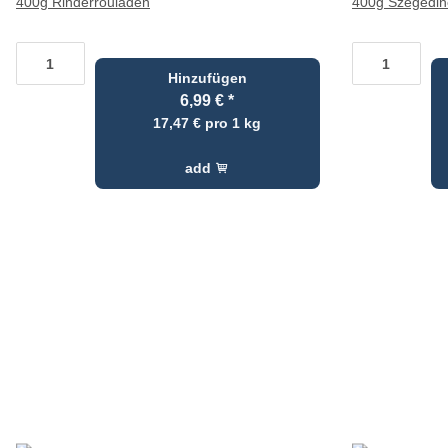
400g Rinderrouladen
400g Szegedin
Hinzufügen
6,99 €
*
17,47 € pro 1 kg
add