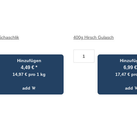
Schaschlik
400g Hirsch Gulasch
Hinzufügen
Hinzufü
4,49 €
*
6,99 
14,97 € pro 1 kg
17,47 € pr
add
add