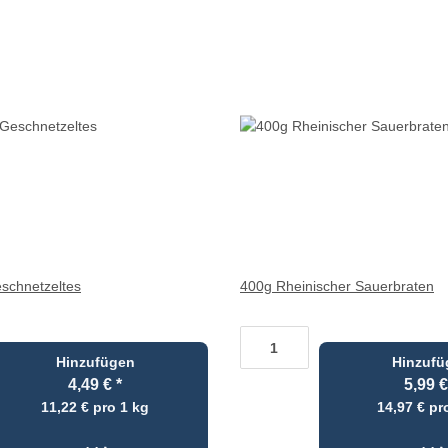
chnetzeltes
400g Rheinischer Sauerbraten
Hinzufügen
Hinzufü
4,49 €
*
5,99 
11,22 € pro 1 kg
14,97 € pr