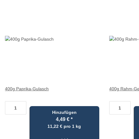
400g Paprika-Gulasch
400g Rahm-Ges
Hinzufügen
4,49 €
*
11,22 € pro 1 kg