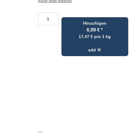
400g Wild Ragout
Hinzufügen
6,99 €
*
17,47 € pro 1 kg
add