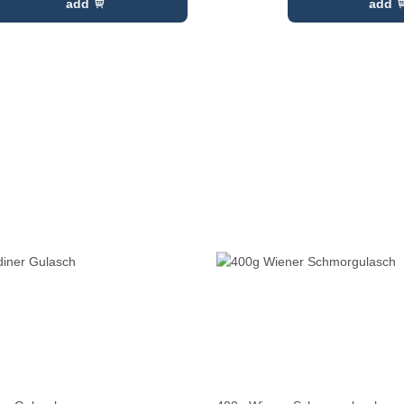
add
add