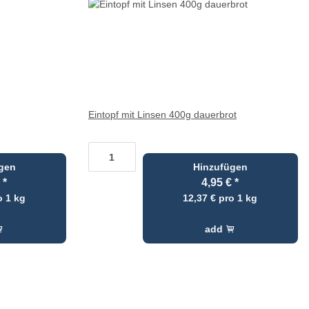
Eintopf mit Linsen 400g dauerbrot
gen
Hinzufügen
€
*
4,95 €
*
o 1 kg
12,37 € pro 1 kg
add