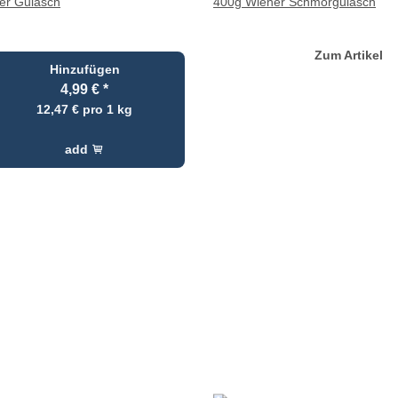
er Gulasch
400g Wiener Schmorgulasch
Zum Artikel
Hinzufügen
4,99 €
*
12,47 € pro 1 kg
add