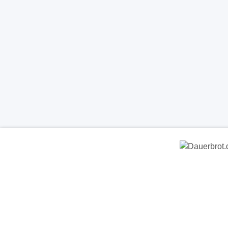
Dauerbrot.de
- Clever • Sicher • 