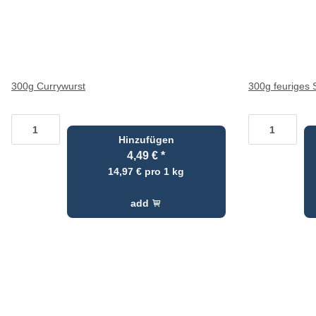
300g Currywurst
300g feuriges 
Hinzufügen
4,49 €
*
14,97 € pro 1 kg
add