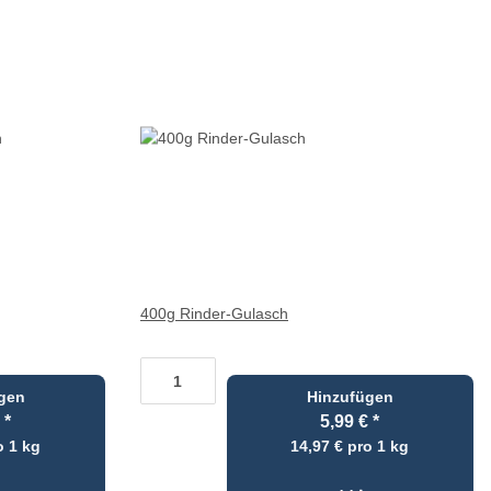
400g Rinder-Gulasch
gen
Hinzufügen
€
*
5,99 €
*
o 1 kg
14,97 € pro 1 kg