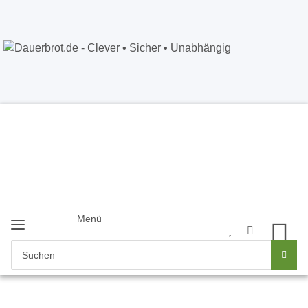
Dauerbrot.de
- Clever • Sicher •
Unabhängig
Anmelden
+49 5121 8843226
Newsletter
Menü